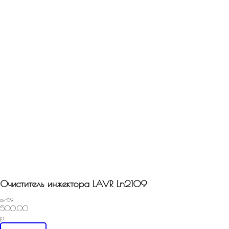
Назад
Очиститель инжектора LAVR Ln2109
av-59
500,00
р.