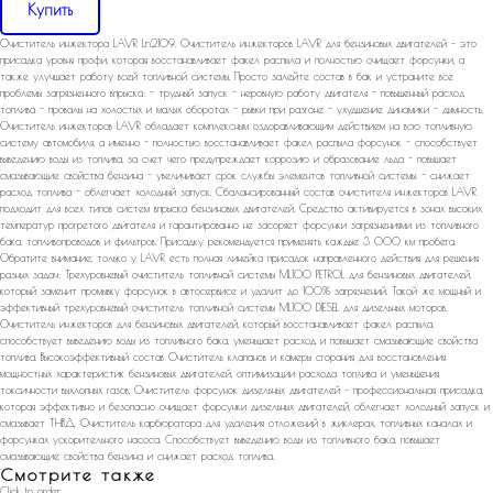
Купить
Очиститель инжектора LAVR Ln2109. Очиститель инжекторов LAVR для бензиновых двигателей – это
присадка уровня профи, которая восстанавливает факел распыла и полностью очищает форсунки, а
также улучшает работу всей топливной системы. Просто залейте состав в бак и устраните все
проблемы загрязненного впрыска: - трудный запуск - неровную работу двигателя - повышенный расход
топлива - провалы на холостых и малых оборотах - рывки при разгоне - ухудшение динамики - дымность.
Очиститель инжекторов LAVR обладает комплексным оздоравливающим действием на всю топливную
систему автомобиля, а именно - полностью восстанавливает факел распыла форсунок - способствует
выведению воды из топлива, за счет чего предупреждает коррозию и образование льда - повышает
смазывающие свойства бензина - увеличивает срок службы элементов топливной системы. - снижает
расход топлива - облегчает холодный запуск. Сбалансированный состав очистителя инжекторов LAVR
подходит для всех типов систем впрыска бензиновых двигателей. Средство активируется в зонах высоких
температур прогретого двигателя и гарантированно не засоряет форсунки загрязнениями из топливного
бака, топливопроводов и фильтров. Присадку рекомендуется применять каждые 3 000 км пробега.
Обратите внимание, только у LAVR есть полная линейка присадок направленного действия для решения
разных задач: Трехуровневый очиститель топливной системы ML100 PETROL для бензиновых двигателей,
который заменит промывку форсунок в автосервисе и удалит до 100% загрязнений. Такой же мощный и
эффективный трехуровневый очиститель топливной системы ML100 DIESEL для дизельных моторов.
Очиститель инжекторов для бензиновых двигателей, который восстанавливает факел распыла,
способствует выведению воды из топливного бака, уменьшает расход и повышает смазывающие свойства
топлива. Высокоэффективный состав Очиститель клапанов и камеры сгорания для восстановления
мощностных характеристик бензиновых двигателей, оптимизации расхода топлива и уменьшения
токсичности выхлопных газов. Очиститель форсунок дизельных двигателей – профессиональная присадка,
которая эффективно и безопасно очищает форсунки дизельных двигателей, облегчает холодный запуск и
смазывает ТНВД. Очиститель карбюратора для удаления отложений в жиклерах, топливных каналах и
форсунках ускорительного насоса. Способствует выведению воды из топливного бака, повышает
смазывающие свойства бензина и снижает расход топлива.
Смотрите также
Click to order