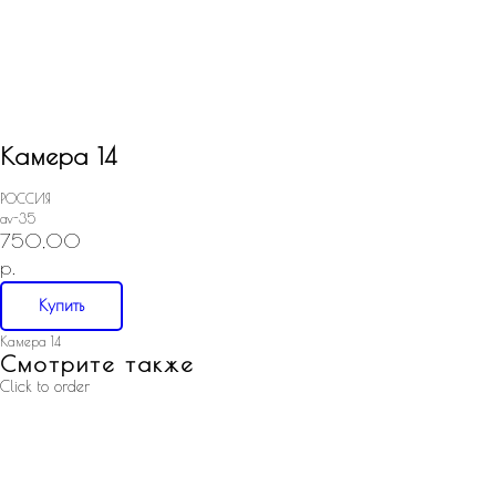
Камера 14
РОССИЯ
av-35
750,00
р.
Купить
Камера 14
Смотрите также
Click to order