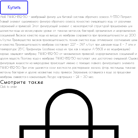
Купить
Atoll TW40-1812-50 - мембранный фильтр для бытовой системы обратного осмоса А-550 Патриот.
Главный элемент одноименного фильтра обратного осмоса, полностью очищающего воду от различных
загрязнений и примесей. Этот фильтрующий элемент с мелкопористой структурой предназначен для
доочистки воды на молекулярном уровне от тяжелых металлов, бактерий, органических и неорганических
соединений. Высокое качество воды на выходе из мембраны сохраняется при производительности до 200
л/сутки. Преимущества: высокая производительность; полная очистка воды; оптимальное соотношение цены
и качества. Производительность мембраны составляет 227 — 397 л/сут при давлении воды 4 — 7 атм и
температуре 25°С. Префильтры (особенно когда их три, как в модели A-560E и ее модификациях)
хорошо защищают мембрану TW40-1812-50 от механических примесей, хлорорганических соединений и
других веществ. Поэтому вода к мембране TW40-1812-50 поступает уже достаточно очищенной. Однако
фильтрация жидкости на микроуровне происходит именно с помощью главного фильтрующего элемента
TW40-1812-50. При этом удаляются соли жесткости, растворенное железо, фтор, пестициды, тяжелые
металлы, бактерии и другие незаметные глазу примеси. Загрязнения, оставшиеся в воде за пределами
мембраны, смываются в канализацию. Ресурс картриджа — 24 — 30 мес.
Смотрите также
Click to order