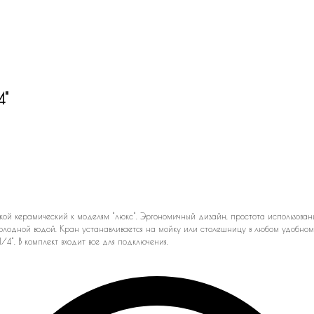
4"
кой керамический к моделям "люкс". Эргономичный дизайн, простота использовани
олодной водой. Кран устанавливается на мойку или столешницу в любом удобном
4". В комплект входит все для подключения.