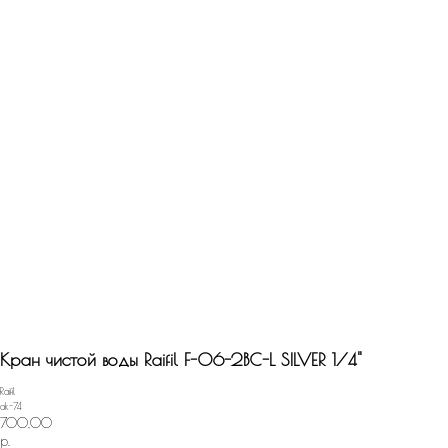
Назад
Кран чистой воды Raifil F-06-2BC-L SILVER 1/4"
Raifil
ak-74
700,00
р.