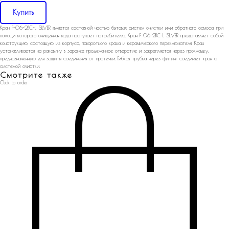
Купить
Кран F-06-2BC-L SILVER является составной частью бытовых систем очистки или обратного осмоса, при
помощи которого очищенная вода поступает потребителю. Кран F-06-2BC-L SILVER представляет собой
конструкцию, состоящую из корпуса, поворотного крана и керамического переключателя. Кран
устанавливается на раковину в заранее проделанное отверстие и закрепляется через прокладку,
предназначенную для защиты соединения от протечки. Гибкая трубка через фитинг соединяет кран с
системой очистки.
Смотрите также
Click to order