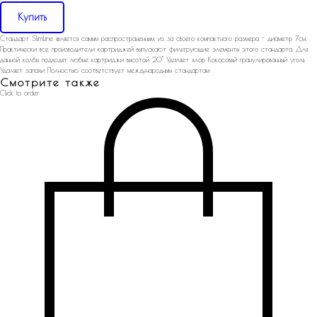
Купить
Стандарт SlimLine является самым распространенным, из за своего компактного размера - диаметр 7см.
Практически все производители картриджей выпускают фильтрующие элементы этого стандарта. Для
данной колбы подходят любые картриджи высотой 20" Удаляет хлор Кокосовый гранулированный уголь
Удаляет запахи Полностью соответствует международным стандартам
Смотрите также
Click to order