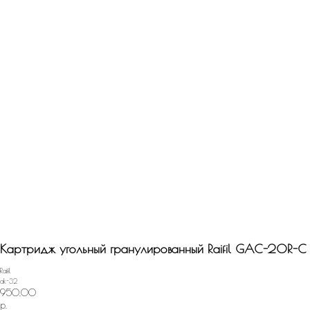
Назад
Картридж угольный гранулированный Raifil GAC-20R-C
Raifil
ak-32
950,00
р.