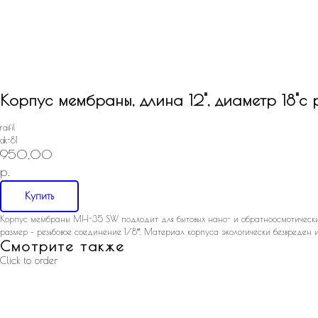
Корпус мембраны, длина 12", диаметр 18"с 
raifil
ak-81
950,00
р.
Купить
Корпус мембраны MH-35 SW подходит для бытовых нано- и обратноосмотических 
размер – резьбовое соединение 1/8″. Материал корпуса экологически безвреден 
Смотрите также
Click to order