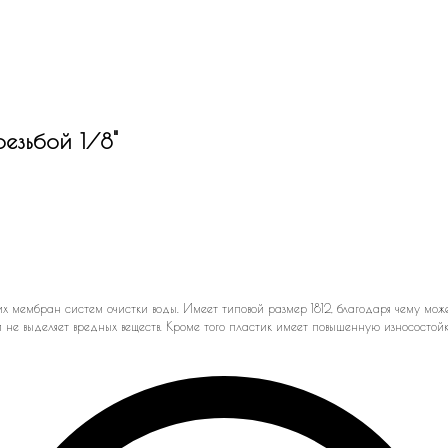
резьбой 1/8"
мембран систем очистки воды. Имеет типовой размер 1812, благодаря чему мож
и не выделяет вредных веществ. Кроме того пластик имеет повышенную износосто